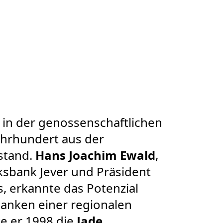
 in der genossenschaftlichen
 Jahrhundert aus der
stand.
Hans Joachim Ewald
,
ksbank Jever und Präsident
 erkannte das Potenzial
danken einer regionalen
te er 1998 die
Jade