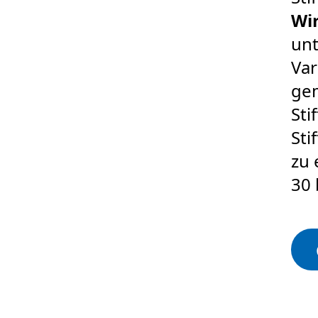
Wi
unt
Var
gem
Sti
Sti
zu 
30 