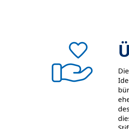
Ü
Di
Ide
bür
ehe
des
die
Sti