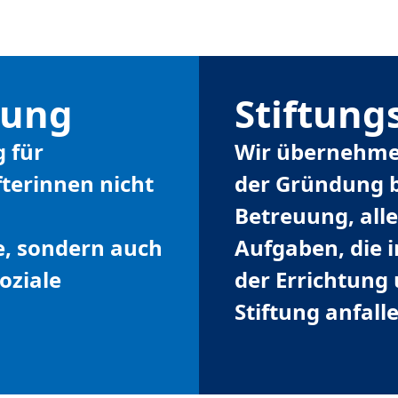
tung
Stiftun
g für
Wir übernehmen
fterinnen nicht
der Gründung b
Betreuung, all
e, sondern auch
Aufgaben, die
oziale
der Errichtung
Stiftung anfall